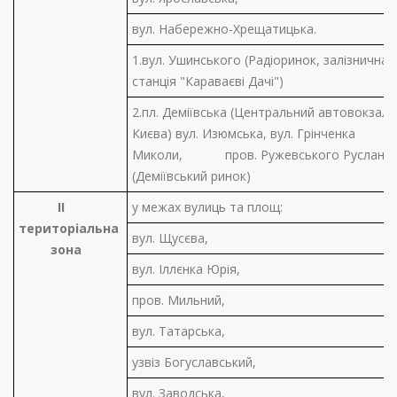
вул. Набережно-Хрещатицька.
1.вул. Ушинського (Радіоринок, залізнична
станція "Караваєві Дачі")
2.пл. Деміївська (Центральний автовокзал
Києва) вул. Изюмська, вул. Грінченка
Миколи, пров. Ружевського Руслана
(Деміївський ринок)
II
у межах вулиць та площ:
територіальна
вул. Щусєва,
зона
вул. Іллєнка Юрія,
пров. Мильний,
вул. Татарська,
узвіз Богуславський,
вул. Заводська,