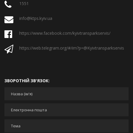
1551
info@ktps.kyiv.ua
https://www.facebook.com/kyivtransparkservis/
https://web.telegram.org/#/im?p=@Kyivtransparkservis
ЗВОРОТНІЙ ЗВ'ЯЗОК:
Ваше ім'я
*
Ваша адреса електронної пошти
*
Тема
*