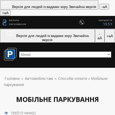
Skip to navigation
Перейти до основного вмісту
Версія для людей із вадами зору
Звичайна версія
-aA
+aA
ОПЛАТА
КОЛЦЕНТР
1551
ПАРКУВАННЯ
-
Версія для людей із вадами зору
Звичайна
+aA
aA
версія
ВИ Є ТУТ
Головна
»
Автомобілістам
»
Способи оплати
» Мобільне
паркування
МОБІЛЬНЕ ПАРКУВАННЯ
166513 view(s)