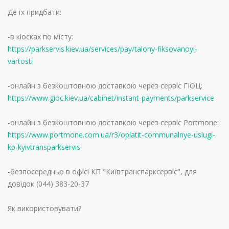
Де їх придбати:
-в кіосках по місту:
https://parkservis.kiev.ua/services/pay/talony-fiksovanoyi-
vartosti
-онлайн з безкоштовною доставкою через сервіс ГІОЦ:
https://www.gioc.kiev.ua/cabinet/instant-payments/parkservice
-онлайн з безкоштовною доставкою через сервіс Portmone:
https://www.portmone.com.ua/r3/oplatit-communalnye-uslugi-
kp-kyivtransparkservis
-безпосередньо в офісі КП "Київтранспарксервіс", для
довідок (044) 383-20-37
Як використовувати?