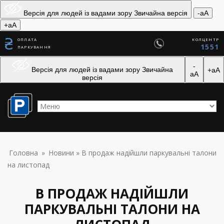
Skip to navigation
Перейти до основного вмісту
Версія для людей із вадами зору
Звичайна версія
-aA
+aA
ОПЛАТА
КОЛЦЕНТР
1551
ПАРКУВАННЯ
-
Версія для людей із вадами зору
Звичайна
+aA
aA
версія
ВИ Є ТУТ
Головна
»
Новини
» В продаж надійшли паркувальні талони
на листопад
В ПРОДАЖ НАДІЙШЛИ
ПАРКУВАЛЬНІ ТАЛОНИ НА