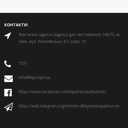
КОНТАКТИ:
Фактична адреса (адреса для листування): 04073, м.
Київ, вул. Копилівська, 67, корп. 10
1551
info@ktps.kyiv.ua
https://www.facebook.com/kyivtransparkservis/
https://web.telegram.org/#/im?p=@Kyivtransparkservis