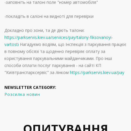
-заповніть на талоні поле "номер автомобіля"
-покладіть в салоні на видноті для перевірки
Докладно про зони, та де діють талони:
https://parkservis.kiev.ua/services/pay/talony-fiksovanoyi-
vartosti
Нагадуємо водіям, що Інспекція з паркування працює
в повному обсязі та щоденно перевіряє оплату за
користування паркувальними майданчиками. Про інші
способи оплати послуг паркування - на сайті КП
"Київтранспарксервіс" за лінком
https://parkservis.kiev.ua/pay
NEWSLETTER CATEGORY:
Розсилка новин
ОПИТУВАННЯ