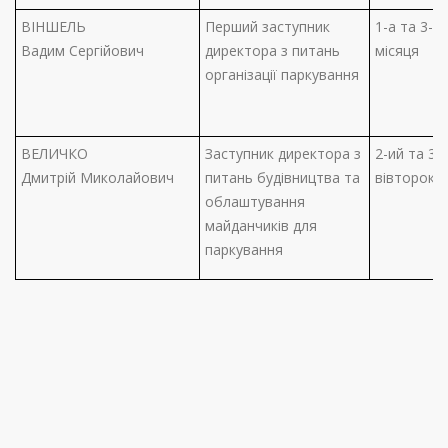
ВІНШЕЛЬ
Перший заступник
1-а та 3-я
Вадим Сергійович
директора з питань
місяця
організації паркування
ВЕЛИЧКО
Заступник директора з
2-ий та 3-і
Дмитрій Миколайович
питань будівництва та
вівторок м
облаштування
майданчиків для
паркування