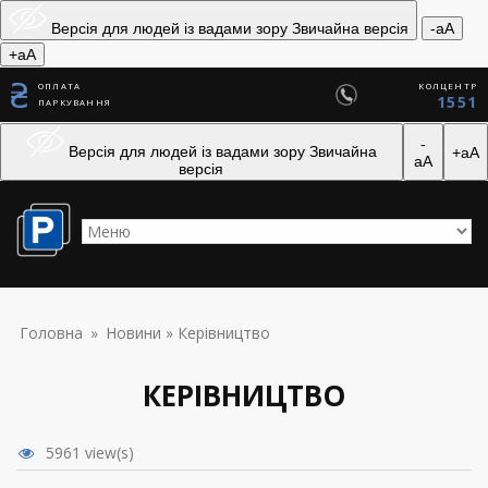
Skip to navigation
Перейти до основного вмісту
Версія для людей із вадами зору
Звичайна версія
-aA
+aA
ОПЛАТА
КОЛЦЕНТР
1551
ПАРКУВАННЯ
-
Версія для людей із вадами зору
Звичайна
+aA
aA
версія
ВИ Є ТУТ
Головна
»
Новини
» Керівництво
КЕРІВНИЦТВО
5961 view(s)