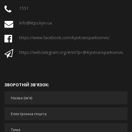
1551
info@ktps.kyiv.ua
https://www.facebook.com/kyivtransparkservis/
https://web.telegram.org/#/im?p=@Kyivtransparkservis
ЗВОРОТНІЙ ЗВ'ЯЗОК:
Ваше ім'я
*
Ваша адреса електронної пошти
*
Тема
*