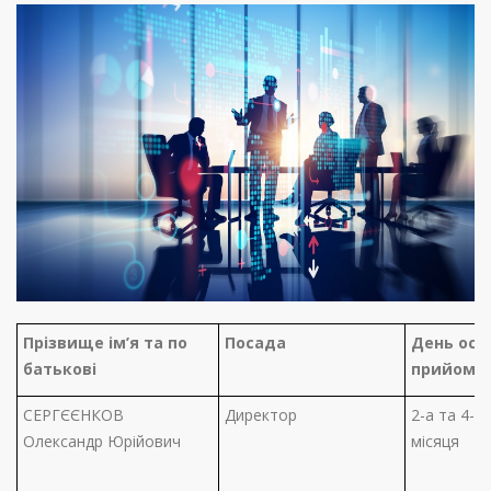
Прізвище ім’я та по
Посада
День осо
батькові
прийому
СЕРГЄЄНКОВ
Директор
2-а та 4-а
Олександр Юрійович
місяця